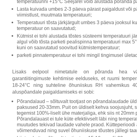
temperatuurini +15°C Seejärel võib alustada põranda 
Lasta kuivada umbes 2-3 päeva pärast paigaldust või p
viimistlust, muutmata temperatuuri;
Temperatuuri tõsta järkjärgult umbes 3 päeva jooksul k
temperatuur on saavutatud;
Kütmist ei tohi alustada tõstes süsteemi temperatuuri jär
algul võib tõsta parketi pealispinna temperatuuri max 5
kuni on saavutatud soovitud kütmistemperatuur;
parketi pinnatemperatuur ei tohi mingil tingimusel ületa
Lisaks eelpool nimetatule on põranda hea vä
garantiitingimuste kehtimise eelduseks, et ruumi tempe
18-24°C ning suhteline õhuniiskus RH vahemikus 4
aluspõandale paigaldamiseks ei sobi:
Põrandalaud – sõltuvalt tootjast on põrandalaudade ül
paksused 20-33mm. Puit on üldiselt kehva soojusjuht, 
tegemist 100%-liselt ühe materjaliga, ehk siis nt 20mm
Põrandalauast ei tule küte efektiivselt läbi ning tempera
muutudes tekivad laudade vahele praod. Kütteperioodi 
võimenduvad ning suvel õhuniiskuse tõustes jällegi ta