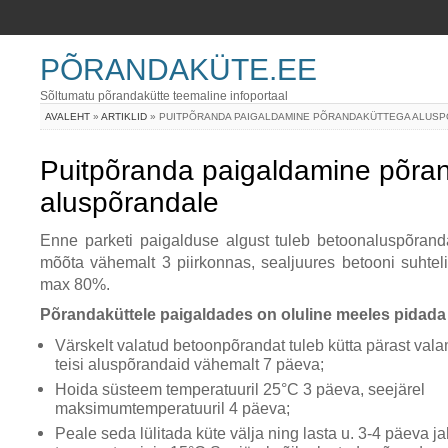
PÕRANDAKÜTE.EE
Sõltumatu põrandakütte teemaline infoportaal
AVALEHT
»
ARTIKLID
» PUITPÕRANDA PAIGALDAMINE PÕRANDAKÜTTEGA ALUS
Puitpõranda paigaldamine põra
aluspõrandale
Enne parketi paigalduse algust tuleb betoonaluspõranda
mõõta vähemalt 3 piirkonnas, sealjuures betooni suhteli
max 80%.
Põrandaküttele paigaldades on oluline meeles pidada 
Värskelt valatud betoonpõrandat tuleb kütta pärast vala
teisi aluspõrandaid vähemalt 7 päeva;
Hoida süsteem temperatuuril 25°C 3 päeva, seejärel
maksimumtemperatuuril 4 päeva;
Peale seda lülitada küte välja ning lasta u. 3-4 päeva j