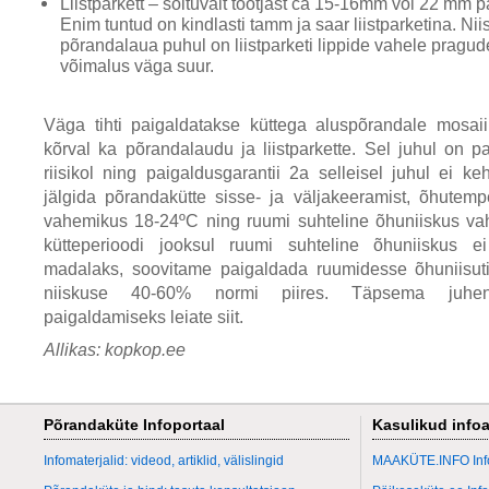
Liistparkett – sõltuvalt tootjast ca 15-16mm või 22 mm 
Enim tuntud on kindlasti tamm ja saar liistparketina. Ni
põrandalaua puhul on liistparketi lippide vahele pragud
võimalus väga suur.
Väga tihti paigaldatakse küttega aluspõrandale mosaiik
kõrval ka põrandalaudu ja liistparkette. Sel juhul on pa
riisikol ning paigaldusgarantii 2a selleisel juhul ei ke
jälgida põrandakütte sisse- ja väljakeeramist, õhutemp
vahemikus 18-24ºC ning ruumi suhteline õhuniiskus v
kütteperioodi jooksul ruumi suhteline õhuniiskus ei l
madalaks, soovitame paigaldada ruumidesse õhuniisut
niiskuse 40-60% normi piires. Täpsema juhend
paigaldamiseks leiate siit.
Allikas: kopkop.ee
Põrandaküte Infoportaal
Kasulikud infoa
Infomaterjalid: videod, artiklid, välislingid
MAAKÜTE.INFO Info