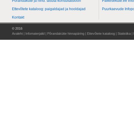
Põrandaküte ja hind: tasuta konsultatsioon
Päikeseküte.ee Info
Ettevõtete kataloog: paigaldajad ja hooldajad
Puurkaevude Infopo
Kontakt
© 2016
Avaleht
|
Infomaterjalid
|
Põrandakütte hinnapäring
|
Ettevõtete kataloog
|
Statistika
|